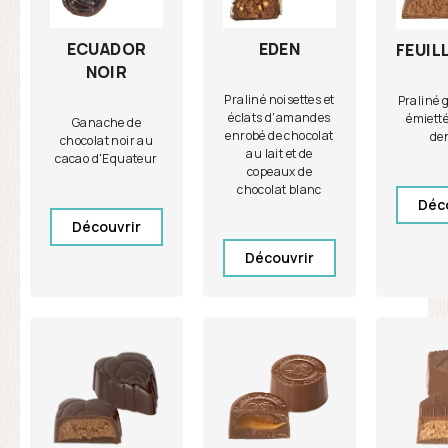
ECUADOR
EDEN
FEUIL
NOIR
Praliné noisettes et
Praliné 
éclats d'amandes
émietté
Ganache de
enrobé de chocolat
den
chocolat noir au
au lait et de
cacao d'Equateur
copeaux de
chocolat blanc
Déc
Découvrir
Découvrir