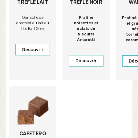
TRÈFLE LAIT
TRÈFLE NOIR
WA
Ganache de
Praliné
Praliné
chocolat au lait au
noisettes et
et gr
thé Earl Grey
éclats de
sé
biscuits
torré
Amaretti
caram
Découvrir
Découvrir
Déc
CAFETERO