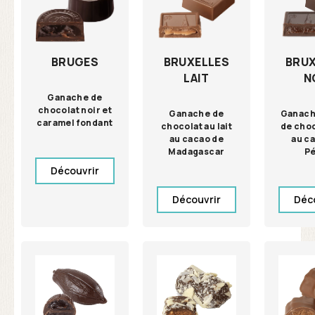
BRUGES
BRUXELLES
BRUX
LAIT
N
Ganache de
chocolat noir et
Ganache de
Ganach
caramel fondant
chocolat au lait
de choc
au cacao de
au c
Madagascar
P
Découvrir
Découvrir
Déc