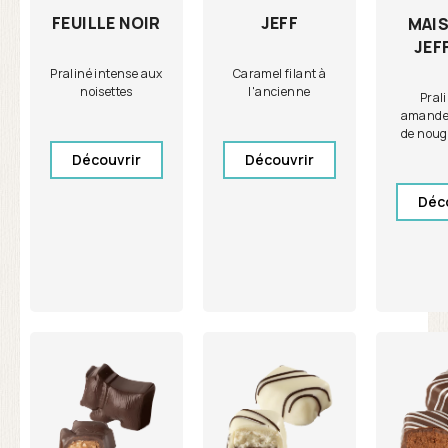
FEUILLE NOIR
JEFF
MAIS
JEF
Praliné intense aux
Caramel filant à
noisettes
l'ancienne
Pral
amandes
de noug
Découvrir
Découvrir
Déc