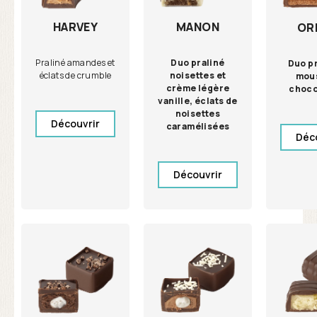
HARVEY
MANON
OR
Praliné amandes et
Duo praliné
Duo pr
éclats de crumble
noisettes et
mou
crème légère
choco
vanille, éclats de
noisettes
Découvrir
caramélisées
Déc
Découvrir