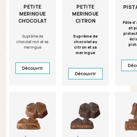
PETITE
PETITE
PIST
MERINGUE
MERINGUE
CHOCOLAT
CITRON
Pâte d
et p
pistac
Suprême de
Suprême de
écl
chocolat noir et sa
chocolat au
pis
meringue
citron et sa
meringue
Déc
Découvrir
Découvrir