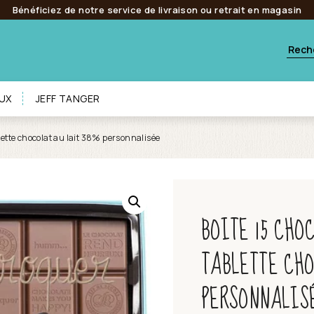
Bénéficiez de notre service de livraison ou retrait en magasin
UX
JEFF TANGER
blette chocolat au lait 38% personnalisée
BOITE 15 CHO
TABLETTE CHO
PERSONNALIS