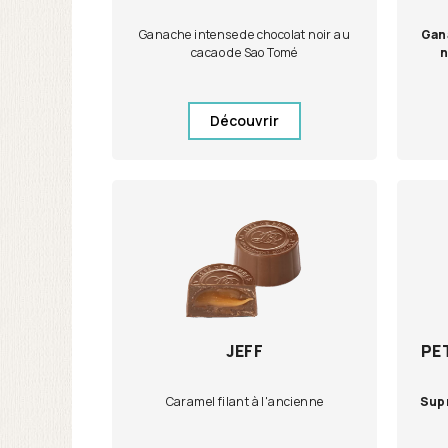
Ganache intense de chocolat noir au
Gan
cacao de Sao Tomé
n
Découvrir
JEFF
PE
Caramel filant à l'ancienne
Supr