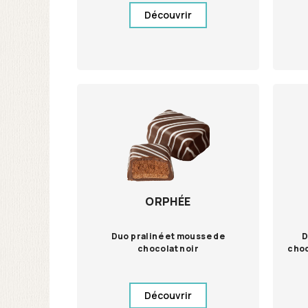
Découvrir
ORPHÉE
Duo praliné et mousse de
D
chocolat noir
choc
Découvrir