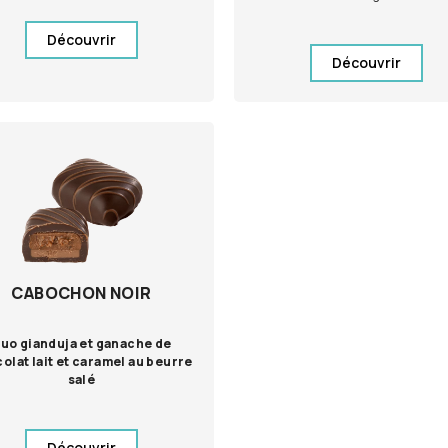
Découvrir
Découvrir
CABOCHON NOIR
uo gianduja et ganache de
olat lait et caramel au beurre
salé
Découvrir