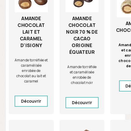
AMANDE
AMANDE
A
CHOCOLAT
CHOCOLAT
CHOC
NOIR 70 % DE
LAIT ET
CACAO
CARAMEL
ORIGINE
D'ISIGNY
Amand
et c
ÉQUATEUR
en
Amande torréfiée et
chocol
caramélisée
de
Amande torréfiée
enrobée de
et caramélisée
chocolat au lait et
enrobée de
caramel
chocolat noir
Dé
Découvrir
Découvrir