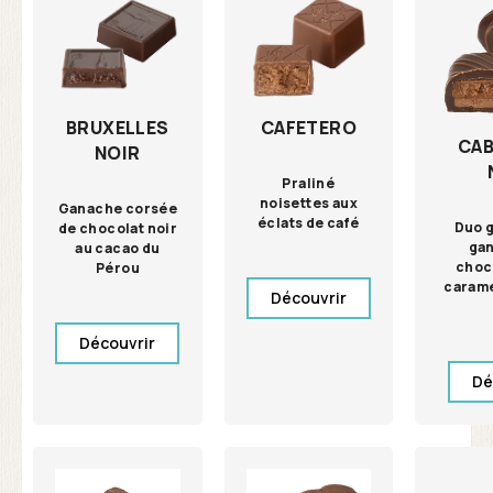
CAFETERO
BRUXELLES
CA
NOIR
Praliné
noisettes aux
Ganache corsée
éclats de café
Duo g
de chocolat noir
ga
au cacao du
choco
Pérou
carame
Découvrir
Découvrir
Dé