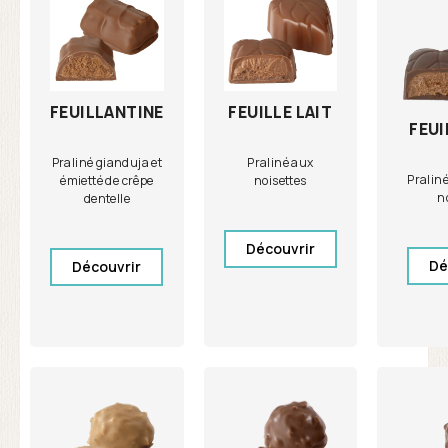
FEUILLE LAIT
FEUILLANTINE
FEUI
Praliné aux
Praliné gianduja et
Pralin
noisettes
émietté de crêpe
n
dentelle
Découvrir
Dé
Découvrir