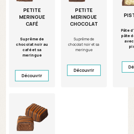
PETITE
PETITE
PIS
MERINGUE
MERINGUE
CHOCOLAT
CAFÉ
Pâte d
pâte d
Suprême de
Suprême de
avec
chocolat noir et sa
chocolat noir au
pi
meringue
café et sa
meringue
Dé
Découvrir
Découvrir