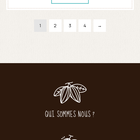
1
2
3
4
→
QUI SOMMES NOUS ?