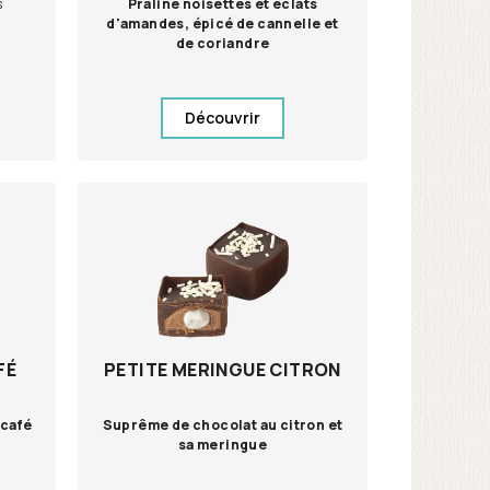
s
Praliné noisettes et éclats
d'amandes, épicé de cannelle et
de coriandre
Découvrir
FÉ
PETITE MERINGUE CITRON
 café
Suprême de chocolat au citron et
sa meringue