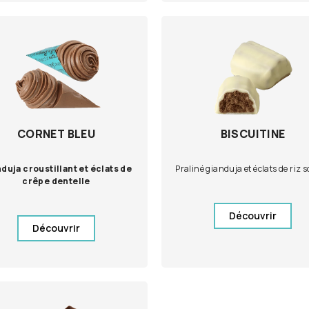
CORNET BLEU
BISCUITINE
duja croustillant et éclats de
Praliné gianduja et éclats de riz s
crêpe dentelle
Découvrir
Découvrir