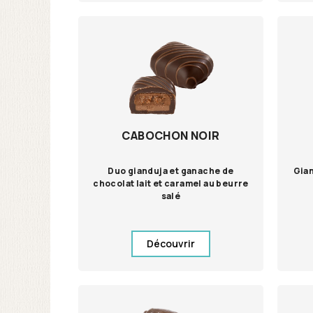
CABOCHON NOIR
Duo gianduja et ganache de
Gian
chocolat lait et caramel au beurre
salé
Découvrir