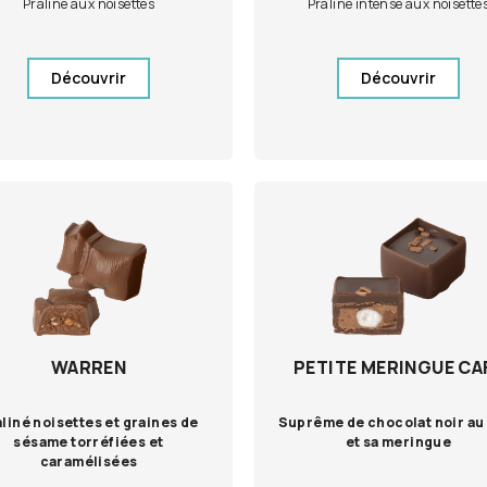
Praliné aux noisettes
Praliné intense aux noisette
Découvrir
Découvrir
WARREN
PETITE MERINGUE CA
liné noisettes et graines de
Suprême de chocolat noir au
sésame torréfiées et
et sa meringue
caramélisées