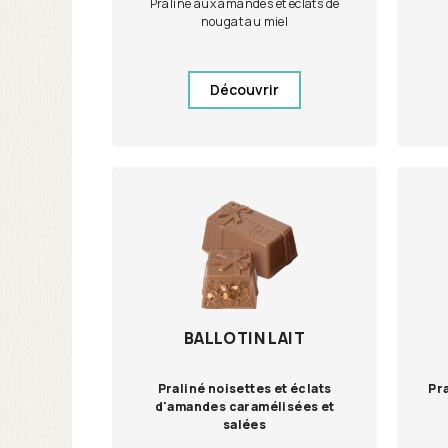
Praliné aux amandes et éclats de
nougat au miel
Découvrir
BALLOTIN LAIT
Praliné noisettes et éclats
Pra
d'amandes caramélisées et
salées