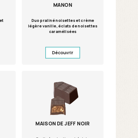
MANON
et
Duo praliné noisettes et crème
e
légère vanille, éclats de noisettes
caramélisées
Découvrir
MAISON DE JEFF NOIR