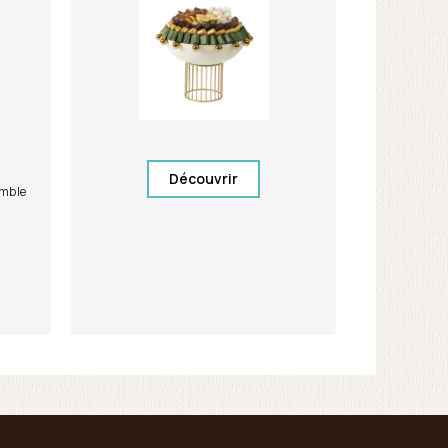
Découvrir
umble