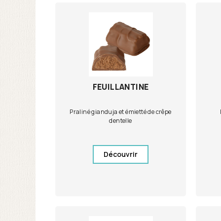
FEUILLANTINE
Praliné gianduja et émietté de crêpe
dentelle
Découvrir