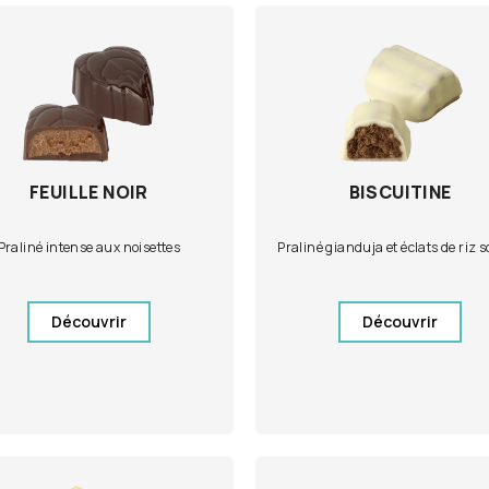
FEUILLE NOIR
BISCUITINE
Praliné intense aux noisettes
Praliné gianduja et éclats de riz s
Découvrir
Découvrir